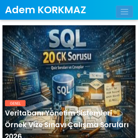
Adem KORKMAZ
GENEL
Veritabanı Yönetim Sistemleri
Örnek Vize Sınavı Çalışma Soruları
2026