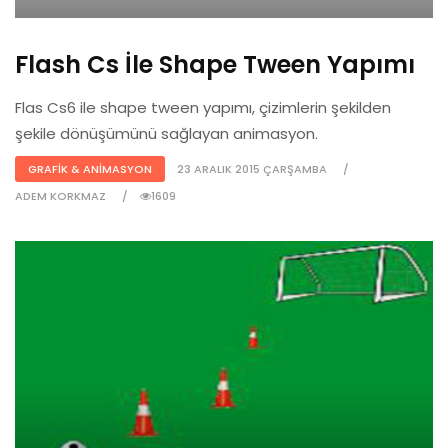
Flash Cs İle Shape Tween Yapımı
Flas Cs6 ile shape tween yapımı, çizimlerin şekilden
şekile dönüşümünü sağlayan animasyon.
GRAFIK & ANIMASYON
23 ARALIK 2015 ÇARŞAMBA
ADEM KORKMAZ
1609