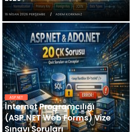
16 NISAN 2026 PERŞEMBE
ADEM KORKMAZ
ASP.NET
İnternet Programcılığı
(ASP.NET Web Forms) Vize
Sınavı Soruları