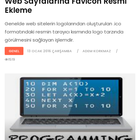
Web Sayfalarına Favicon Resmi
Ekleme
Genelde web sitelerin logolarından oluşturulan .ico
formatındaki resmin tarayıcı kısmında logo tarzında
görülmesini sağlayan işlemdir.
GENEL
13 OCAK 2016 ÇARŞAMBA
ADEM KORKMAZ
1519