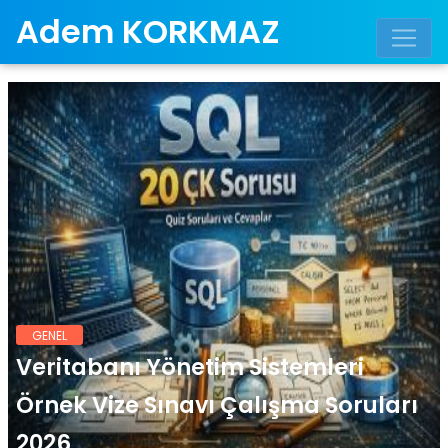
Adem KORKMAZ
GENEL
Veritabanı Yönetim Sistemleri
Örnek Vize Sınavı Çalışma Soruları
2026