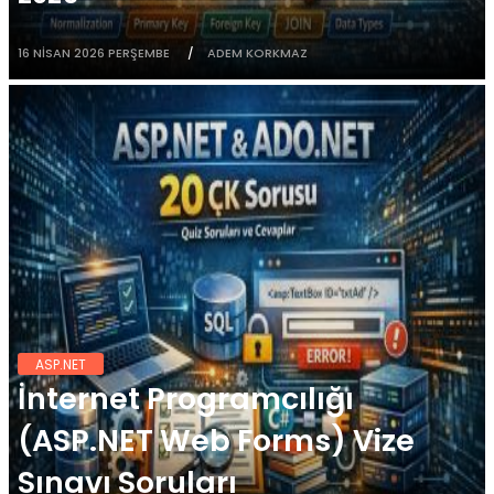
16 NISAN 2026 PERŞEMBE
ADEM KORKMAZ
ASP.NET
İnternet Programcılığı
(ASP.NET Web Forms) Vize
Sınavı Soruları